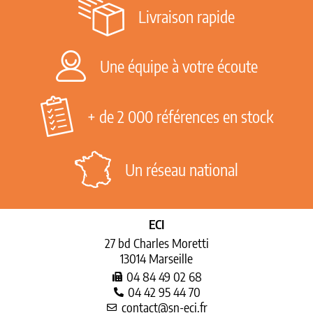
Livraison rapide
Une équipe à votre écoute
+ de 2 000 références en stock
Un réseau national
ECI
27 bd Charles Moretti
13014 Marseille
04 84 49 02 68
04 42 95 44 70
contact@sn-eci.fr