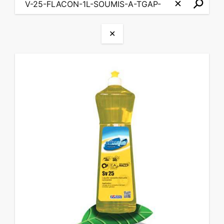
⚲
✕
✕