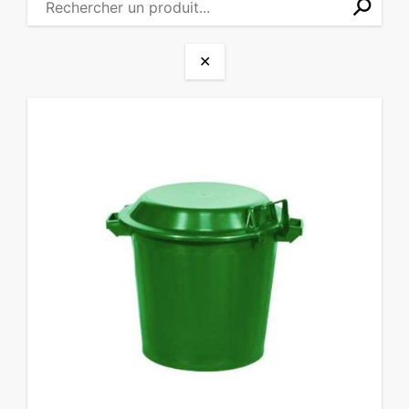
⚲
✕
✕