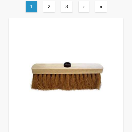
1
2
3
›
»