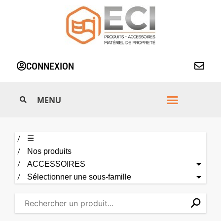
Aller
au
contenu
CONNEXION
☰
Nos produits
ACCESSOIRES
Sélectionner une sous-famille
⚲
✕