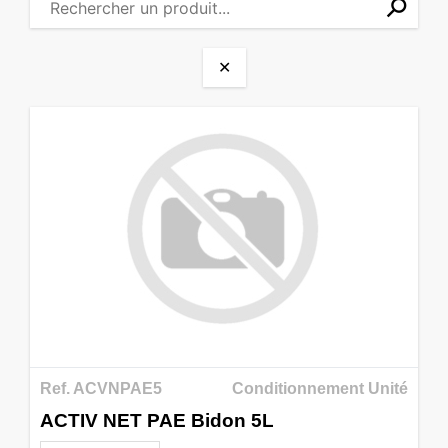
⚲
✕
✕
Ref. ACVNPAE5
Conditionnement Unité
ACTIV NET PAE Bidon 5L