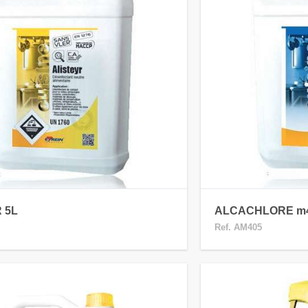
 5L
ALCACHLORE m4
Ref. AM405