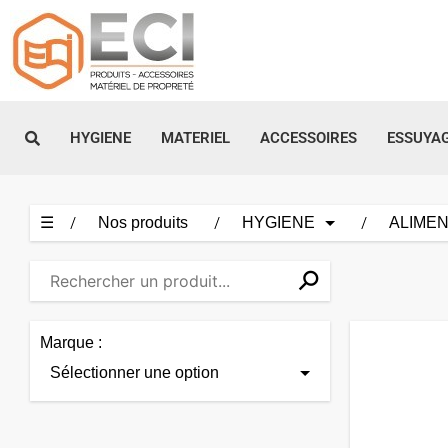
Aller
au
contenu
HYGIENE
MATERIEL
ACCESSOIRES
ESSUYA
☰
Nos produits
HYGIENE
ALIMEN
⚲
✕
Marque :
Sélectionner une option