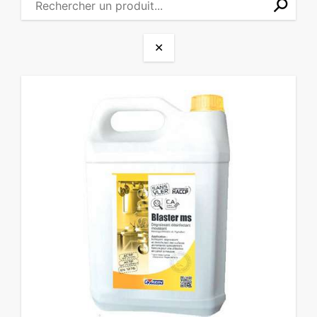
⚲
✕
✕