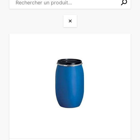
⚲
✕
✕