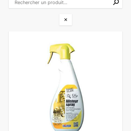
⚲
✕
✕