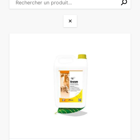
⚲
✕
✕