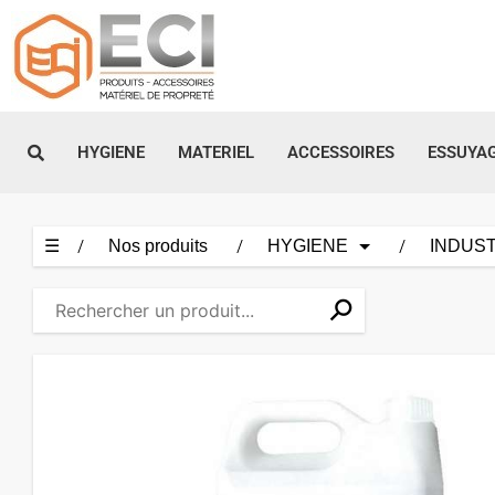
Aller
au
contenu
HYGIENE
MATERIEL
ACCESSOIRES
ESSUYA
☰
Nos produits
HYGIENE
INDUST
⚲
✕