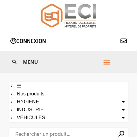
Aller
au
contenu
CONNEXION
☰
Nos produits
HYGIENE
INDUSTRIE
VEHICULES
⚲
✕