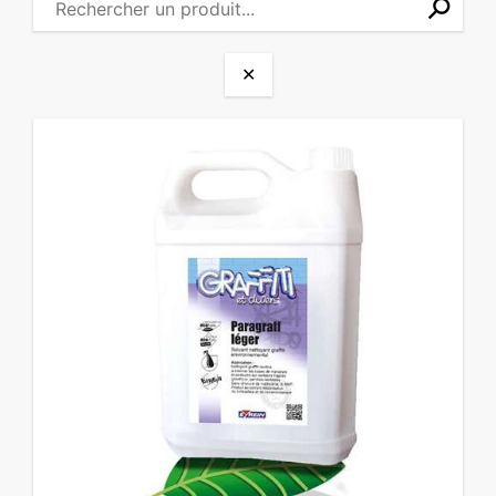
⚲
✕
✕