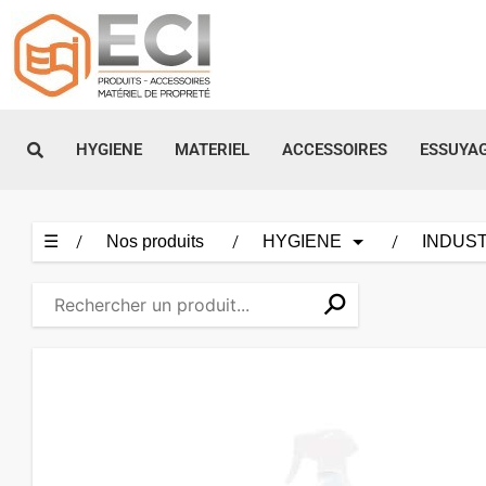
Aller
au
contenu
HYGIENE
MATERIEL
ACCESSOIRES
ESSUYA
☰
Nos produits
HYGIENE
INDUST
⚲
✕