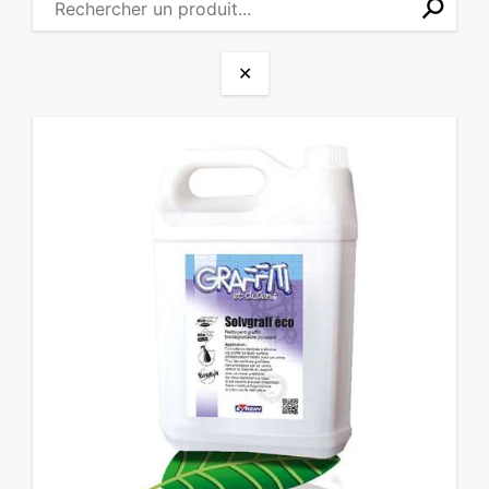
⚲
✕
✕