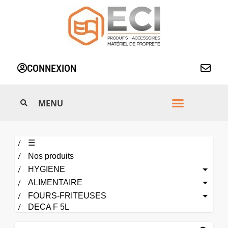
Aller
au
contenu
CONNEXION
☰
Nos produits
HYGIENE
ALIMENTAIRE
FOURS-FRITEUSES
DECA F 5L