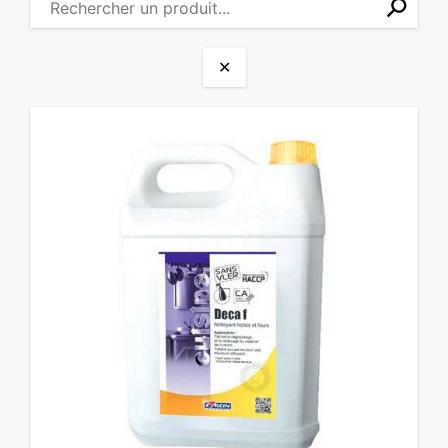
⚲
✕
✕